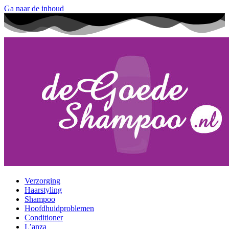
Ga naar de inhoud
Verzorging
Haarstyling
Shampoo
Hoofdhuidproblemen
Conditioner
L’anza