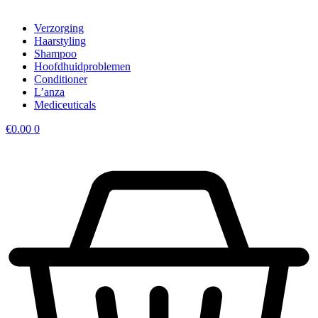
Verzorging
Haarstyling
Shampoo
Hoofdhuidproblemen
Conditioner
L’anza
Mediceuticals
€
0.00
0