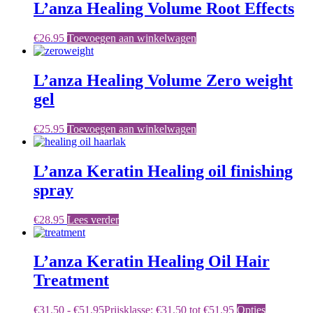
L’anza Healing Volume Root Effects
€
26.95
Toevoegen aan winkelwagen
L’anza Healing Volume Zero weight
gel
€
25.95
Toevoegen aan winkelwagen
L’anza Keratin Healing oil finishing
spray
€
28.95
Lees verder
L’anza Keratin Healing Oil Hair
Treatment
€
31.50
-
€
51.95
Prijsklasse: €31.50 tot €51.95
Opties