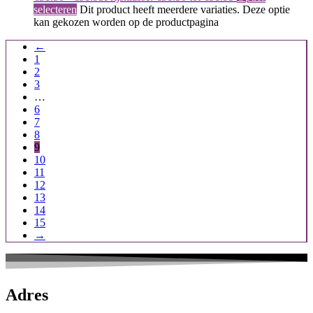
selecteren
Dit product heeft meerdere variaties. Deze optie
kan gekozen worden op de productpagina
←
1
2
3
…
6
7
8
9
10
11
12
13
14
15
→
Adres